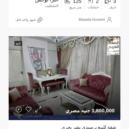
125
2
3
التشطيب
غرف
حمامات
متر مربع
Mayada Hussein
‏شهر واحد قبل
للبيع
1,800,000 جنيه مصري
شقة للبيع بـ سيدي بشر بحري