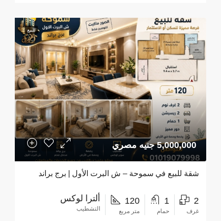
للبيع
5,000,000 جنيه مصري
شقة للبيع في سموحة – ش البرت الأول | برج براند
ألترا لوكس
120
1
2
التشطيب
غرف
حمام
متر مربع