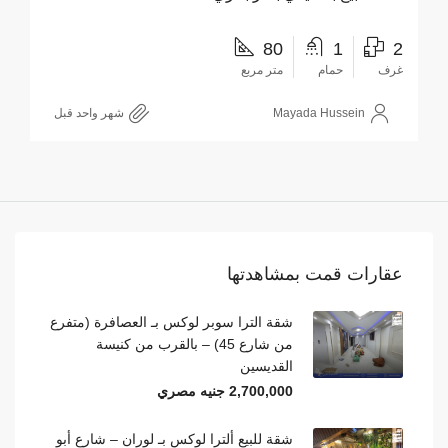
80
1
2
غرف
حمام
متر مربع
Mayada Hussein
‏شهر واحد قبل
عقارات قمت بمشاهدتها
شقة الترا سوبر لوكس بـ العصافرة (متفرع
من شارع 45) – بالقرب من كنيسة
القديسين
2,700,000 جنيه مصري
شقة للبيع ألترا لوكس بـ لوران – شارع أبو