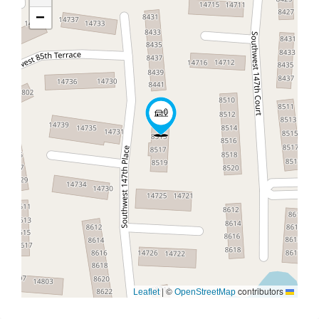
−
|
©
contributors
OpenStreetMap
Leaflet