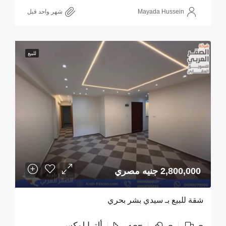
Mayada Hussein
‏شهر واحد قبل
للبيع
2,800,000 جنيه مصري
شقة للبيع بـ سيدي بشر بحري
ألترا لوكس