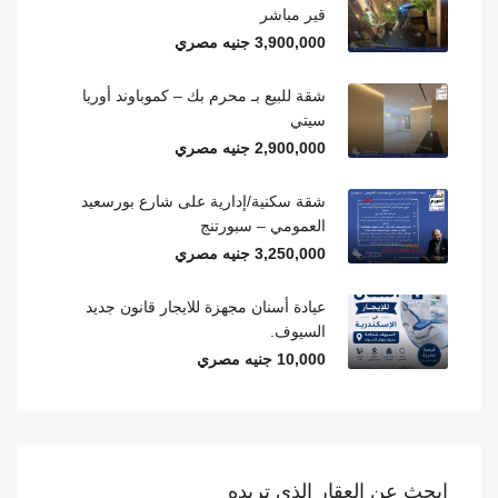
قير مباشر
3,900,000 جنيه مصري
شقة للبيع بـ محرم بك – كموباوند أوريا
سيتي
2,900,000 جنيه مصري
شقة سكنية/إدارية على شارع بورسعيد
العمومي – سبورتنج
3,250,000 جنيه مصري
عيادة أسنان مجهزة للايجار قانون جديد
السيوف.
10,000 جنيه مصري
ابحث عن العقار الذي تريده