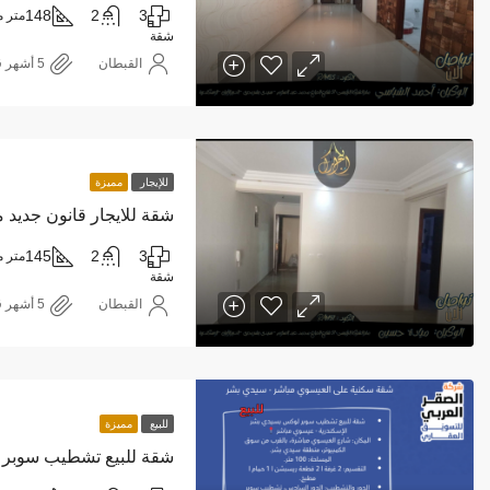
148
2
3
متر م
شقة
القبطان
للإيجار
مميزة
شقة للايجار قانون جديد 
145
2
3
متر م
شقة
القبطان
للبيع
مميزة