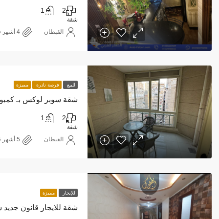
1
2
شقة
القبطان
للبيع
فرصة نادرة
مميزة
1
2
شقة
القبطان
للإيجار
مميزة
شقة للايجار قانون جديد