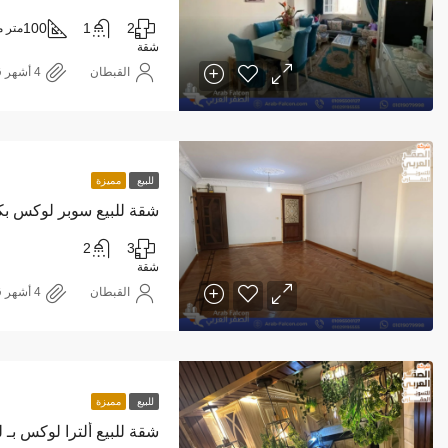
100
1
2
متر م
شقة
القبطان
للبيع
مميزة
2
3
شقة
القبطان
للبيع
مميزة
شقة للبيع ألترا لوكس بـ 