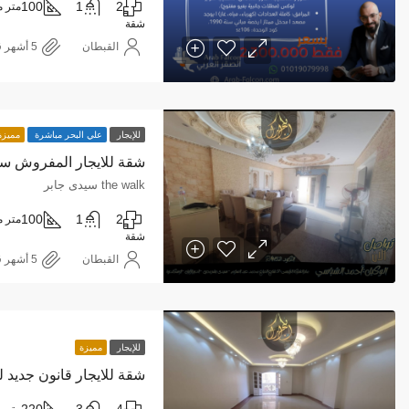
100
1
2
متر م
شقة
القبطان
للإيجار
علي البحر مباشرة
مميزة
شقة للايجار المفروش سي
the walk سيدى جابر
100
1
2
متر م
شقة
القبطان
للإيجار
مميزة
شقة للايجار قانون جديد لور
220
3
4
متر م