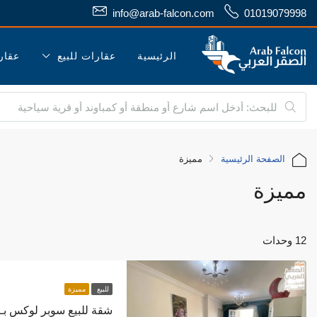
info@arab-falcon.com
01019079998
الرئيسية
عقارات للبيع
عقار
الصفحة الرئيسية
مميزة
مميزة
12 وحدات
للبيع
مميزة
شقة للبيع سوبر لوكس بـ