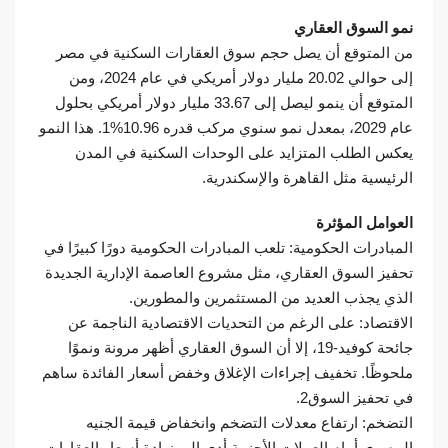
نمو السوق العقاري
من المتوقع أن يصل حجم سوق العقارات السكنية في مصر
إلى حوالي 20.02 مليار دولار أمريكي في عام 2024، ومن
المتوقع أن ينمو ليصل إلى 33.67 مليار دولار أمريكي بحلول
عام 2029، بمعدل نمو سنوي مركب قدره 10.96%1. هذا النمو
يعكس الطلب المتزايد على الوحدات السكنية في المدن
الرئيسية مثل القاهرة والإسكندرية.
العوامل المؤثرة
المبادرات الحكومية: تلعب المبادرات الحكومية دورًا كبيرًا في
تحفيز السوق العقاري، مثل مشروع العاصمة الإدارية الجديدة
الذي يجذب العديد من المستثمرين والمطورين.
الاقتصاد: على الرغم من التحديات الاقتصادية الناجمة عن
جائحة كوفيد-19، إلا أن السوق العقاري أظهر مرونة ونموًا
ملحوظًا. تخفيف إجراءات الإغلاق وخفض أسعار الفائدة ساهم
في تحفيز السوق2.
التضخم: ارتفاع معدلات التضخم وانخفاض قيمة الجنيه
المصري أمام العملات الأجنبية أدى إلى زيادة أسعار العقارات