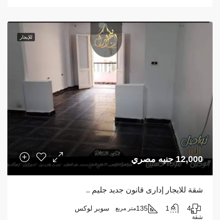
للإيجار
12,000 جنيه مصري
شقة للايجار إدارى قانون جديد جليم ..
4
1
135
سوبر لوكس
متر مربع
شقة