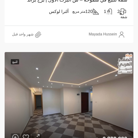
2
1
120
ألترا لوكس
متر مربع
شقة
Mayada Hussein
‏شهر واحد قبل
للبيع