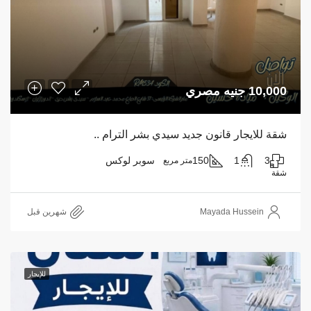
10,000 جنيه مصري
شقة للايجار قانون جديد سيدي بشر الترام ..
3
1
150
سوبر لوكس
متر مربع
شقة
Mayada Hussein
‏شهرين قبل
للإيجار