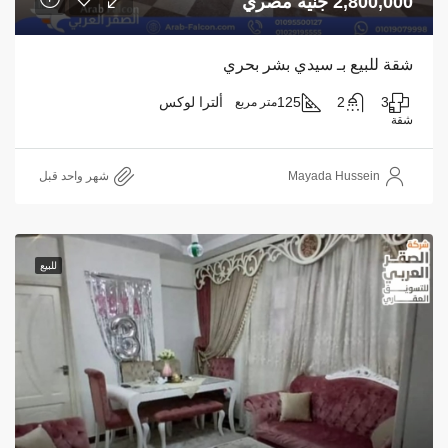
2,800,000 جنيه مصري
شقة للبيع بـ سيدي بشر بحري
3
2
125
ألترا لوكس
متر مربع
شقة
Mayada Hussein
‏شهر واحد قبل
للبيع