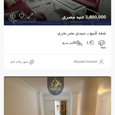
1,800,000 جنيه مصري
شقة للبيع بـ سيدي بشر بحري
80
1
2
متر مربع
شقة
Mayada Hussein
‏شهر واحد قبل