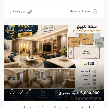
Mayada Hussein
‏شهر واحد قبل
للبيع
5,000,000 جنيه مصري
شقة للبيع في سموحة – ش البرت الأول | برج براند