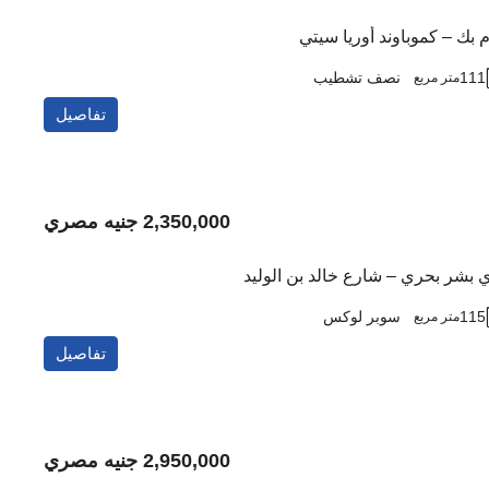
 بك – كموباوند أوريا سيتي
111
نصف تشطيب
متر مربع
تفاصيل
2,350,000 جنيه مصري
ي بشر بحري – شارع خالد بن الوليد
115
سوبر لوكس
متر مربع
تفاصيل
2,950,000 جنيه مصري