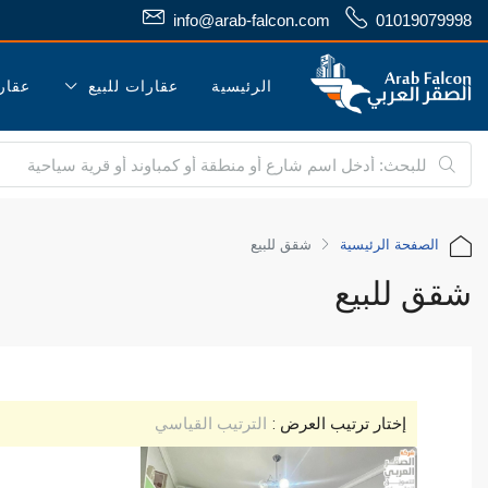
info@arab-falcon.com
01019079998
الرئيسية
عقارات للبيع
عقار
الصفحة الرئيسية
شقق للبيع
شقق للبيع
إختار ترتيب العرض :
الترتيب القياسي