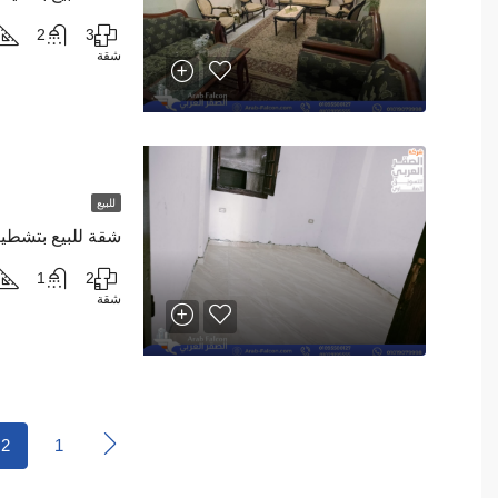
2
3
شقة
للبيع
1
2
شقة
2
1