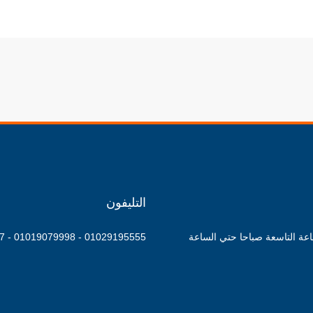
التليفون
اعة التاسعة صباحا حتي الساعة
01029195555 - 01019079998 - 01095500127