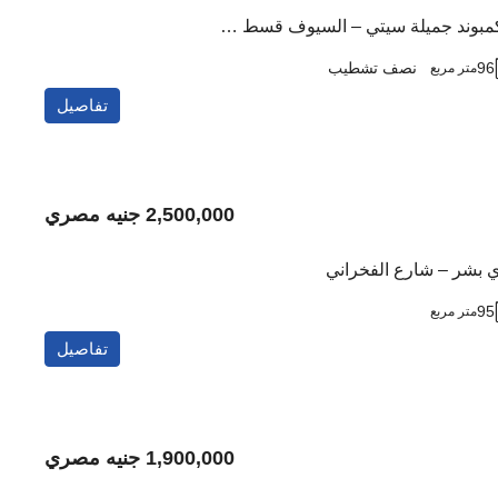
شقة للبيع داخل كمبوند جميلة سيتي – السيوف قسط على 3 سنين
96
نصف تشطيب
متر مربع
تفاصيل
2,500,000 جنيه مصري
ي بشر – شارع الفخراني
95
متر مربع
تفاصيل
1,900,000 جنيه مصري