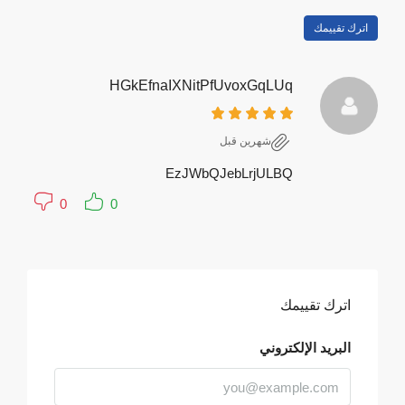
اترك تقييمك
HGkEfnaIXNitPfUvoxGqLUq
‏شهرين قبل
EzJWbQJebLrjULBQ
0
0
اترك تقييمك
البريد الإلكتروني