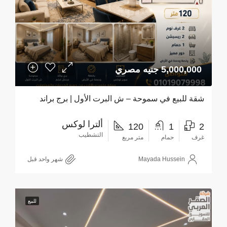
5,000,000 جنيه مصري
شقة للبيع في سموحة – ش البرت الأول | برج براند
ألترا لوكس
120
1
2
التشطيب
غرف
حمام
متر مربع
Mayada Hussein
‏شهر واحد قبل
للبيع