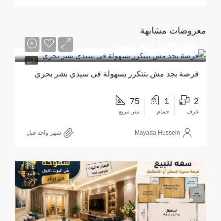
معروضات مشابهة
1,000,000 جنيه مصري
للبيع
فرصة بجد مش بتتكرر بسهولة في سيدي بشر بحري
75
1
2
غرف
حمام
متر مربع
Mayada Hussein
‏شهر واحد قبل
للبيع