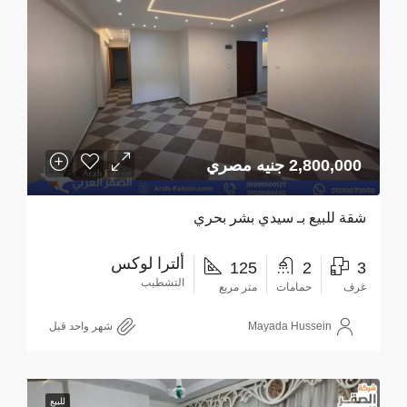
2,800,000 جنيه مصري
شقة للبيع بـ سيدي بشر بحري
ألترا لوكس
125
2
3
التشطيب
غرف
حمامات
متر مربع
Mayada Hussein
‏شهر واحد قبل
للبيع