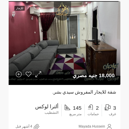
للإيجار
18,000 جنيه مصري
شقة للايجار المفروش سيدي بشر.
ألترا لوكس
145
2
3
التشطيب
غرف
حمامات
متر مربع
Mayada Hussein