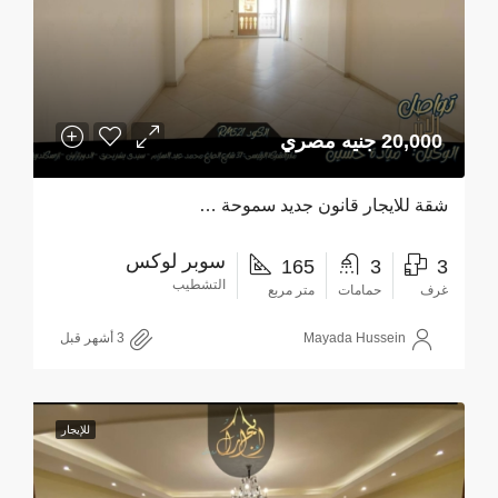
20,000 جنيه مصري
شقة للايجار قانون جديد سموحة …
سوبر لوكس
165
3
3
التشطيب
غرف
حمامات
متر مربع
Mayada Hussein
للإيجار