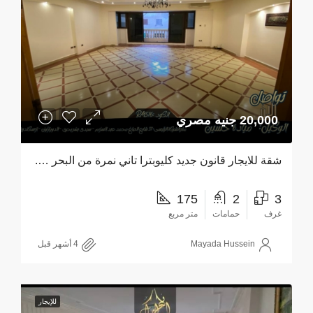
20,000 جنيه مصري
شقة للايجار قانون جديد كليوبترا تاني نمرة من البحر ….
175
2
3
غرف
حمامات
متر مربع
Mayada Hussein
للإيجار