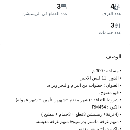
3
4
عدد الغرف
عدد القطع في الريسبشن
3
عدد حمامات
الوصف
• مساحة : 300 م
• الدور : 11 ليس الاخير.
• العنوان : خطوات من الترام والبحر وتراه.
• فيو مفتوح.
• شروط التعاقد : (شهر مقدم +شهرين تأمين + شهر عمولة)
• الكود : RM454
• (4غرفة+ ريسبشن 3قطع + 3حمام + مطبخ )
• منهم غرفة ماستر بدرسينج/ منهم غرفة معيشة.
• باكية جراج بسعر منفصل.