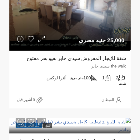
25,000 جنيه مصري
شقة للايجار المفروش سيدي جابر بفيو بحر مفتوح
the walk سيدى جابر
2
1
100
ألترا لوكس
متر مربع
شقة
القبطان
4,900,000 جنيه مصري
للبيع
علي البحر مباشرة