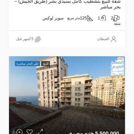
شقة للبيع بتشطيب كامل بسيدي بشر (طريق الجيش) –
بحر مباشر
2
1
125
سوبر لوكس
متر مربع
شقة
القبطان
للبيع
علي البحر مباشرة
5,500,000 جنيه مصري