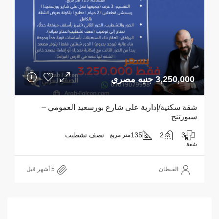
3,250,000 جنيه مصري
شقة سكنية/إدارية على شارع بورسعيد العمومي –
سبورتنج
3
2
135
نصف تشطيب
متر مربع
شقة
القبطان